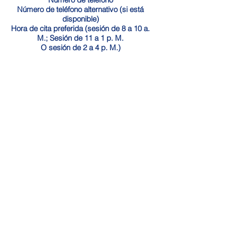
Número de teléfono alternativo (si está
disponible)
Hora de cita preferida (sesión de 8 a 10 a.
M.; Sesión de 11 a 1 p. M.
O sesión de 2 a 4 p. M.)
** All registrants will be contacted to
confirm appointment time. Parents please
keep in mind there are limited
appointments available for this one day
event. We will work with parents who are
unable to secure an appointment for GKAS
Subscribe Form