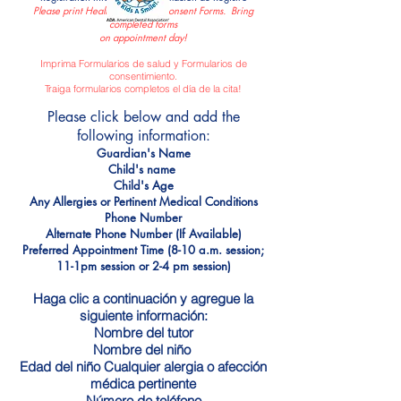
Please print Health Forms and Consent Forms. Bring
completed forms
on appointment day!
Imprima Formularios de salud y Formularios de
consentimiento.
Traiga formularios completos el día de la cita!
Please click below and add the
following information:
Guardian's Name
Child's name
Child's Age
Any Allergies or Pertinent Medical Conditions
Phone Number
Alternate Phone Number (If Available)
Preferred Appointment Time (8-10 a.m. session;
11-1pm session or 2-4 pm session)
Haga clic a continuación y agregue la
siguiente información:
Nombre del tutor
Nombre del niño
Edad del niño Cualquier alergia o afección
médica pertinente
Número de teléfono